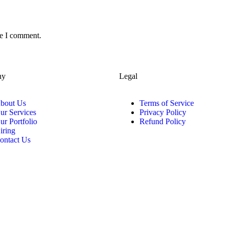
me I comment.
ny
Legal
bout Us
Terms of Service
ur Services
Privacy Policy
ur Portfolio
Refund Policy
iring
ontact Us